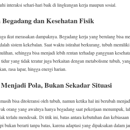
uhi interaksi sehari-hari baik di lingkungan kerja maupun sosial.
 Begadang dan Kesehatan Fisik
 juga ikut merasakan dampaknya. Begadang kerja yang berulang bisa m
dalah sistem kekebalan. Saat waktu istirahat berkurang, tubuh memiliki
lihan, sehingga bisa menjadi lebih rentan terhadap gangguan kesehata
pola tidur yang tidak teratur juga berkaitan dengan metabolisme tubuh, y
n, rasa lapar, hingga energi harian.
Menjadi Pola, Bukan Sekadar Situasi
sih bisa ditoleransi oleh tubuh, namun ketika hal ini berubah menjadi 
yak orang yang awalnya hanya begadang saat pekerjaan menumpuk, lalu
ak terlalu mendesak. Di titik ini, batas antara kebutuhan dan kebiasaa
pi bukan berarti tanpa batas, karena adaptasi yang dipaksakan dalam j