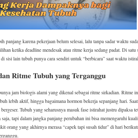
ebih panjang karena pekerjaan belum selesai, lalu tanpa sadar waktu su
lihan ketika deadline mendesak atau ritme kerja sedang padat. Di satu sisi
di sisi lain tubuh punya cara sendiri untuk “berbicara” saat waktu istir
dan Ritme Tubuh yang Terganggu
unya jam biologis alami yang dikenal sebagai
ritme sirkadian
. Ritme i
uh lebih aktif, hingga bagaimana hormon bekerja sepanjang hari. Saa
n bergeser. Tubuh yang seharusnya masuk fase istirahat justru dipaksa t
saja, tapi dalam jangka panjang perubahan ini bisa memengaruhi kualita
ikit orang yang akhirnya merasa “capek tapi susah tidur” di hari beri
erganggu.