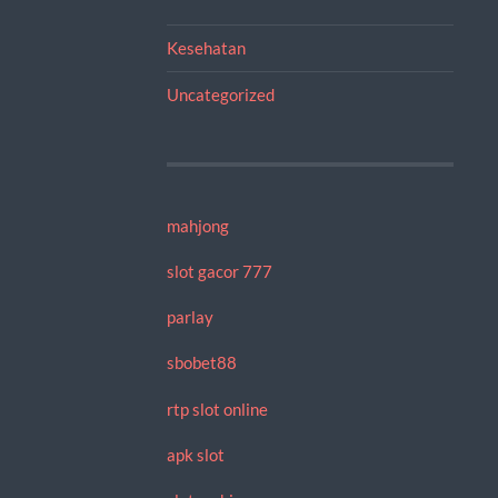
Kesehatan
Uncategorized
mahjong
slot gacor 777
parlay
sbobet88
rtp slot online
apk slot