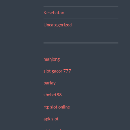
Kesehatan
Uncategorized
mahjong
slot gacor 777
parlay
sbobet88
rtp slot online
apk slot