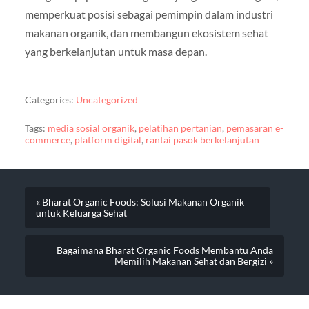
memperkuat posisi sebagai pemimpin dalam industri
makanan organik, dan membangun ekosistem sehat
yang berkelanjutan untuk masa depan.
Categories:
Uncategorized
Tags:
media sosial organik
,
pelatihan pertanian
,
pemasaran e-
commerce
,
platform digital
,
rantai pasok berkelanjutan
« Bharat Organic Foods: Solusi Makanan Organik
untuk Keluarga Sehat
Bagaimana Bharat Organic Foods Membantu Anda
Memilih Makanan Sehat dan Bergizi »