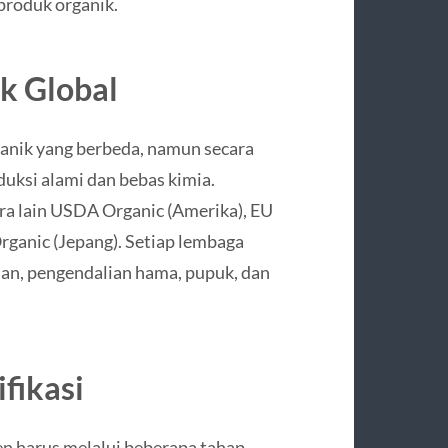
produk organik.
ik Global
rganik yang berbeda, namun secara
ksi alami dan bebas kimia.
tara lain USDA Organic (Amerika), EU
Organic (Jepang). Setiap lembaga
an, pengendalian hama, pupuk, dan
fikasi
en harus melalui beberapa tahap