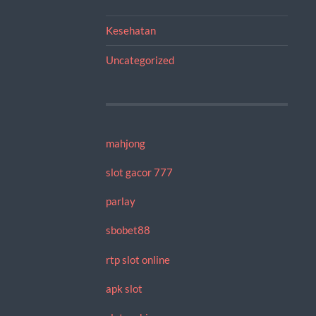
Kesehatan
Uncategorized
mahjong
slot gacor 777
parlay
sbobet88
rtp slot online
apk slot